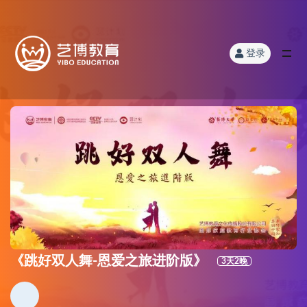
登录
《跳好双人舞-恩爱之旅进阶版》
3天2晚