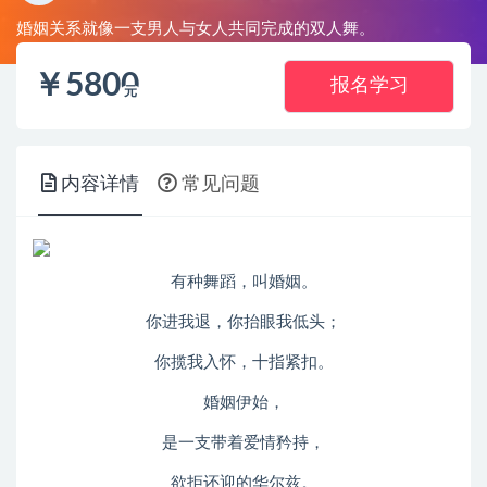
婚姻关系就像一支男人与女人共同完成的双人舞。
￥
5800
报名学习
元
内容详情
常见问题
有种舞蹈，叫婚姻。
你进我退，你抬眼我低头；
你揽我入怀，十指紧扣。
婚姻伊始，
是一支带着爱情矜持，
欲拒还迎的华尔兹。