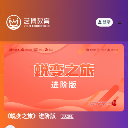
登录
《蜕变之旅》进阶版
3天2晚