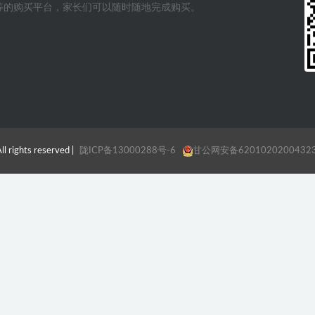
等的购买平台，家长们可以随时随地完成购买。
ll rights reserved
|
陇ICP备13000288号-6
甘公网安备6201020200432