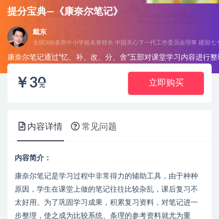
提分宝典—《康奈尔笔记》
戴东
康奈尔笔记通过“忆、补、改、分、舍”五部对课堂学习内容进行
￥
30
立即购买
元
内容详情
常见问题
内容简介：
康奈尔笔记是学习过程中非常得力的辅助工具，由于种种
原因，学生在课堂上做的笔记往往比较杂乱，课后复习不
太好用。为了巩固学习成果，积累复习资料，对笔记进一
步整理，使之成为比较系统、条理的参考资料就尤为重